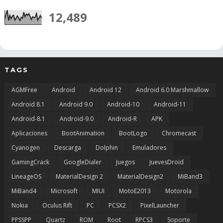
12,489
TAGS
AGMFree
Android
Android 12
Android 6.0 Marshmallow
Android 8.1
Android 9.0
Android-10
Android-11
Android-8.1
Android-9.0
Android-R
APK
Aplicaciones
BootAnimation
BootLogo
Chromecast
Cyanogen
Descarga
Dolphin
Emuladores
GamingCrack
GoogleDialer
Juegos
JuevesDroid
LineageOS
MaterialDesign 2
MaterialDesign2
MiBand3
MiBand4
Microsoft
MIUI
MotoE2013
Motorola
Nokia
Oculus Rift
PC
PCSX2
PixelLauncher
PPSSPP
Quartz
ROM
Root
RPCS3
Soporte