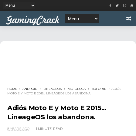
HOME
ANDROID
LINEAGEOS
MOTOROLA
SOPORTE
ADIÓS
MOTO E Y MOTO E 2015... LINEAGEOS LOS ABANDONA.
Adiós Moto E y Moto E 2015...
LineageOS los abandona.
8 YEARS AGO
1 MINUTE
READ