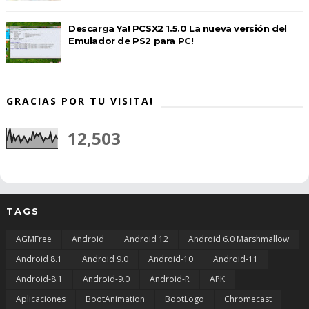
Descarga Ya! PCSX2 1.5.0 La nueva versión del
Emulador de PS2 para PC!
GRACIAS POR TU VISITA!
12,503
TAGS
AGMFree
Android
Android 12
Android 6.0 Marshmallow
Android 8.1
Android 9.0
Android-10
Android-11
Android-8.1
Android-9.0
Android-R
APK
Aplicaciones
BootAnimation
BootLogo
Chromecast