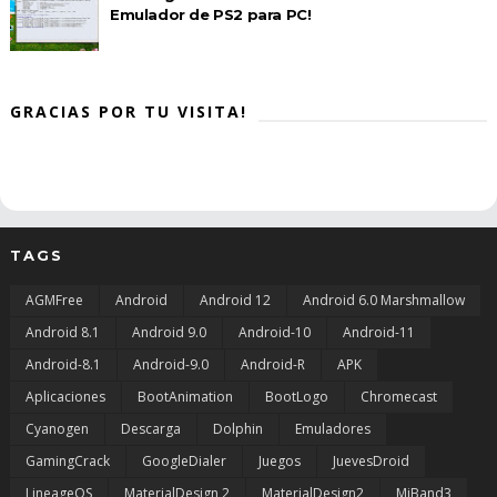
Emulador de PS2 para PC!
GRACIAS POR TU VISITA!
TAGS
AGMFree
Android
Android 12
Android 6.0 Marshmallow
Android 8.1
Android 9.0
Android-10
Android-11
Android-8.1
Android-9.0
Android-R
APK
Aplicaciones
BootAnimation
BootLogo
Chromecast
Cyanogen
Descarga
Dolphin
Emuladores
GamingCrack
GoogleDialer
Juegos
JuevesDroid
LineageOS
MaterialDesign 2
MaterialDesign2
MiBand3