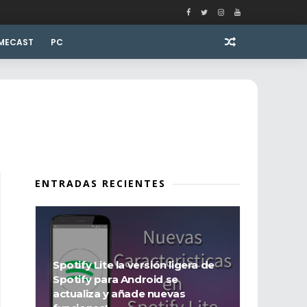
MECAST
PC
ENTRADAS RECIENTES
Spotify Lite la versión ligera de
Spotify para Android se
actualiza y añade nuevas