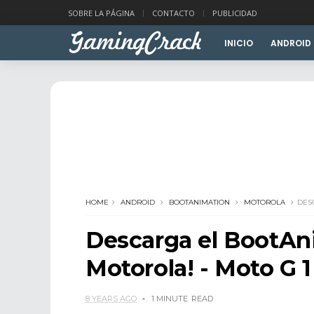
SOBRE LA PÁGINA
CONTACTO
PUBLICIDAD
INICIO
ANDROID
HOME
ANDROID
BOOTANIMATION
MOTOROLA
DES
Descarga el BootAni
Motorola! - Moto G 1
8 YEARS AGO
1 MINUTE
READ