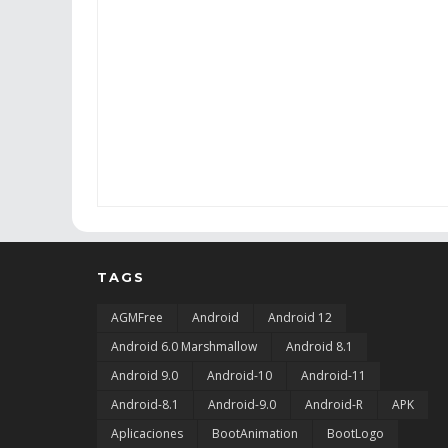
TAGS
AGMFree
Android
Android 12
Android 6.0 Marshmallow
Android 8.1
Android 9.0
Android-10
Android-11
Android-8.1
Android-9.0
Android-R
APK
Aplicaciones
BootAnimation
BootLogo