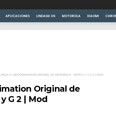
APLICACIONES
LINEAGE OS
MOTOROLA
XIAOMI
CHRO
CARGA EL BOOTANIMATION ORIGINAL DE MOTOROLA! - MOTO G 1 Y G 2 | MOD
mation Original de
 y G 2 | Mod