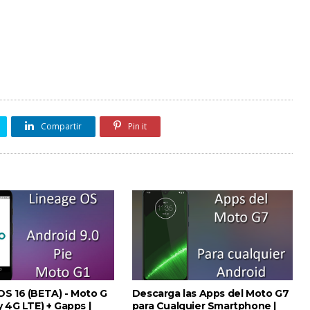
Compartir
Pin it
OS 16 (BETA) - Moto G
Descarga las Apps del Moto G7
y 4G LTE) + Gapps |
para Cualquier Smartphone |