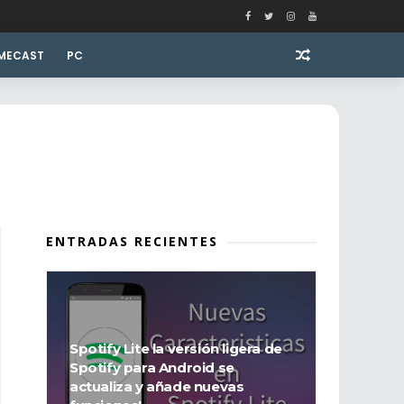
MECAST
PC
ENTRADAS RECIENTES
Spotify Lite la versión ligera de
Spotify para Android se
actualiza y añade nuevas