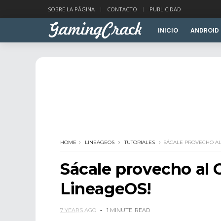
SOBRE LA PÁGINA
CONTACTO
PUBLICIDAD
INICIO
ANDROID
HOME
LINEAGEOS
TUTORIALES
SÁCALE PROVECHO AL
Sácale provecho al 
LineageOS!
7 YEARS AGO
1 MINUTE
READ